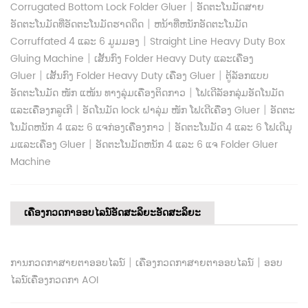
|
Corrugated Bottom Lock Folder Gluer
ອັດຕະໂນມັດສາຍ
|
ອັດຕະໂນມັດທີ່ອັດຕະໂນມັດຮາດດິດ
ຫນ້າທີ່ຫນັກອັດຕະໂນມັດ
|
Corruffated 4 ແລະ 6 ມູມມອງ
Straight Line Heavy Duty Box
|
Gluing Machine
ເສັ້ນກົງ Folder Heavy Duty ແລະເຄື່ອງ
|
|
Gluer
ເສັ້ນກົງ Folder Heavy Duty ເຄື່ອງ Gluer
ຕູ້ລັອກແບບ
|
ອັດຕະໂນມັດ ໜັກ ແໜ້ນ ທາງລຸ່ມເຄື່ອງຕິດກາວ
ໂຟເດີລັອກລຸ່ມອັດໂນມັດ
|
|
ແລະເຄື່ອງກລູເກີ
ອັດໂນມັດ lock ຝາລຸ່ມ ໜັກ ໂຟເດີເຄື່ອງ Gluer
ອັດຕະ
|
ໂນມັດຫນັກ 4 ແລະ 6 ແຈກ່ອງເຄື່ອງກາວ
ອັດຕະໂນມັດ 4 ແລະ 6 ໂຟເດີມຸ
|
ມແລະເຄື່ອງ Gluer
ອັດຕະໂນມັດຫນັກ 4 ແລະ 6 ແຈ Folder Gluer
Machine
ເຄື່ອງກວດກາອອບໄລນ໌ອັດສະລິຍະອັດສະລິຍະ
|
|
ການກວດກາສາຍຕາອອບໄລນ໌
ເຄື່ອງກວດກາສາຍຕາອອບໄລນ໌
ອອບ
ໄລນ໌ເຄື່ອງກວດກາ AOI