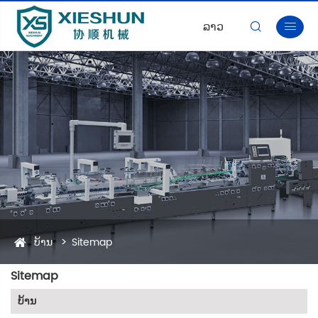
ລາວ


ບ້ານ
Sitemap
Sitemap
ບ້ານ