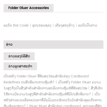
Folder Gluer Accessories
|
|
|
ລະບົບ Bar Code
ອຸປະກອນຊ່ອງ
ເຄື່ອງສອງຂ້າງ
ລະບົບປືນກາວ
ຂ່າວ
ຂ່າວຂອງບໍລິສັດ
ຂ່າວອຸດສາຫະກໍາ
ເປັນຫຍັງ Folder Gluer ທີ່ທັນສະໄຫມສໍາລັບກ່ອງ Cardboard
|
Redefines ປະສິດທິພາບການຫຸ້ມຫໍ່?
ເປັນຫຍັງ Folder Gluer ຄວາມ
|
ໄວສູງຈຶ່ງເປັນສິ່ງສຳຄັນສຳລັບການຜະລິດການຫຸ້ມຫໍ່ທີ່ທັນສະໄໝ
ສິ່ງທີ່ເຮັດ
|
ໃຫ້ກາວມີຄວາມໄວສູງທີ່ສໍາຄັນສໍາລັບການຫຸ້ມຫໍ່ທີ່ມີປະສິດທິພາບ?
ເປັນ
ຫຍັງທ່ານຄວນເລືອກແວ່ນຕາທີ່ມີແຟ້ມແບບອັດຕະໂນມັດສໍາລັບທຸລະກິດການ
|
ຫຸ້ມຫໍ່ຂອງທ່ານ?
Bluer Bluer ສໍາລັບກ່ອງ cardboard: ອຸປະກອນທີ່ສໍາ