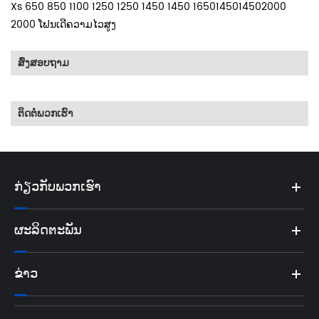
Xs 650 850 1100 1250 1250 1450 1450 1650145014502000
2000 ໂຟນເດີຄວາມໄວສູງ
ສົ່ງສອບຖາມ
ຕິດຕໍ່ພວກເຮົາ
ກ່ຽວ​ກັບ​ພວກ​ເຮົາ
ຜະລິດຕະພັນ
ຂ່າວ