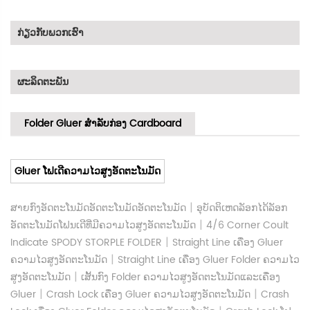
ກ່ຽວ​ກັບ​ພວກ​ເຮົາ
ຜະລິດຕະພັນ
Folder Gluer ສໍາລັບກ່ອງ Cardboard
Gluer ໂຟເດີຄວາມໄວສູງອັດຕະໂນມັດ
|
ສາຍກົງອັດຕະໂນມັດອັດຕະໂນມັດອັດຕະໂນມັດ
ອຸບັດຕິເຫດລັອກໄດ້ລັອກ
|
ອັດຕະໂນມັດໂຟນເດີທີ່ມີຄວາມໄວສູງອັດຕະໂນມັດ
4/6 Corner Coult
|
Indicate SPODY STORPLE FOLDER
Straight Line ເຄື່ອງ Gluer
|
ຄວາມໄວສູງອັດຕະໂນມັດ
Straight Line ເຄື່ອງ Gluer Folder ຄວາມໄວ
|
ສູງອັດຕະໂນມັດ
ເສັ້ນກົງ Folder ຄວາມໄວສູງອັດຕະໂນມັດແລະເຄື່ອງ
|
|
Gluer
Crash Lock ເຄື່ອງ Gluer ຄວາມໄວສູງອັດຕະໂນມັດ
Crash