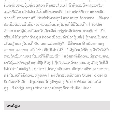
|
ຄັນສໍາລັບການຫຸ້ມຫໍ່ carton ທີ່ທັນສະໄຫມ
ສິ່ງທີ່ຄວນພິຈາລະນາໃນ
|
ເວລາທີ່ເລືອກເອົາໂຟນເດີແຟ້ມທີ່ເຫມາະສົມ
ການປະຕິບັດການສະຫມັກ
|
ຂອງແຟ້ມເອກະສານທີ່ມີປະສິດຕິພາບສູງໃນອຸດສະຫະກໍາອາຫານ
ວິທີການ
|
ປະເມີນຜົນປະສິດທິພາບການຜະລິດຂອງໂຟນເດີທີ່ມີໂຟນເດີ?
Solder
|
Gluer ແມ່ນຜູ້ຊ່ວຍອັດຕະໂນມັດເພື່ອປັບປຸງປະສິດທິພາບການຫຸ້ມຫໍ່
ນ້ໍາ
|
ເຫຼື້ອມໃຊ້ໂຄງສ້າງດ້ານລຸ່ມ hook ເພື່ອຜະລິດປ່ອງຫຸ້ມຫໍ່
ຫຼັກການໃນການ
|
ເຮັດວຽກຂອງໂຟນເດີ Garuer ແມ່ນຫຍັງ?
ວິທີການແກ້ໄຂບັນຫາຂອງ
|
ສາຍແອວສາຍແອວໃນໂຟນເດີທີ່ມີໂຟນເດີ?
ມີສິ່ງໃດແດ່ທີ່ຕ້ອງເອົາໃຈໃສ່ໃນ
|
ການດໍາເນີນງານຂອງໂຟນເດີທີ່ມີໂຟນເດີ?
ແວ່ນຕາທີ່ມີຄວາມຕ້ອງການການ
|
ນໍາໃຊ້ແລະບໍາລຸງຮັກສາທີ່ຖືກຕ້ອງ
ຊັ້ນໃນແລະດ້ານນອກຂອງເຄື່ອງຈັກທີ່ມີ
|
ໂຟນເດີແມ່ນຫຍັງ?
ການແນະນໍາກ່ຽວກັບຄວາມຕ້ອງການດ້ານຄຸນນະພາບ
|
ຂອງໂຟນເດີທີ່ມີຄວາມຫລູຫລາ
ຄໍາຮ້ອງສະຫມັກຂອງ Gluer Folder ຫ
|
ນັກອັດຕະໂນມັດ
ອົງປະກອບໂຄງສ້າງຂອງ Folder Gluer ຄວາມໄວ
|
ສູງ
ຂໍ້ໄດ້ປຽບຂອງ Folder ຄວາມໄວສູງອັດຕະໂນມັດ Gluer
ດາວໂຫຼດ